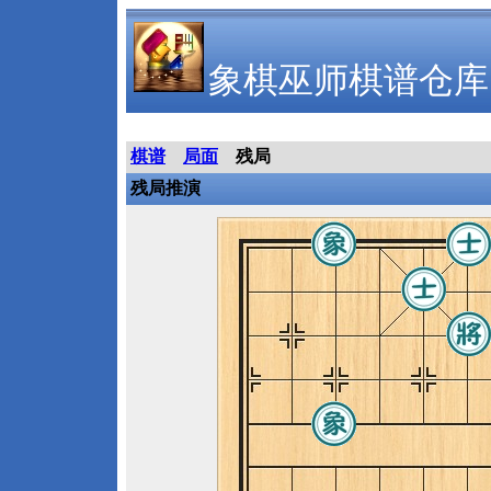
象棋巫师棋谱仓库
棋谱
局面
残局
残局推演