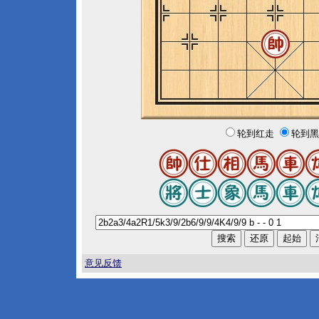
轮到红走
轮到黑
意见反馈