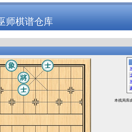
巫师棋谱仓库
本残局库