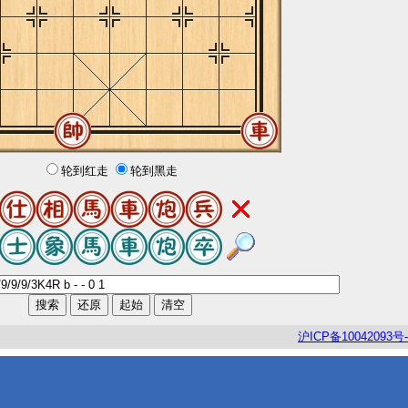
轮到红走
轮到黑走
沪
ICP
备
10042093
号