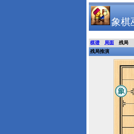
象棋
棋谱
局面
残局
残局推演