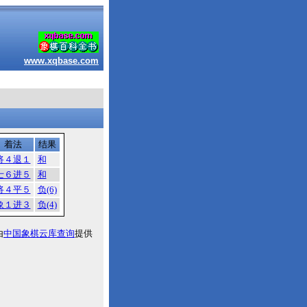
www.xqbase.com
着法
结果
将４退１
和
士６进５
和
将４平５
负(6)
象１进３
负(4)
由
中国象棋云库查询
提供