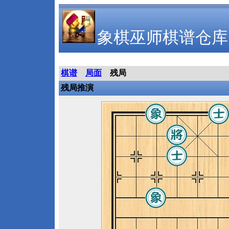
象棋巫师棋谱仓库
棋谱
局面
残局
残局推演