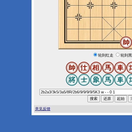
轮到红走
轮到黑
意见反馈