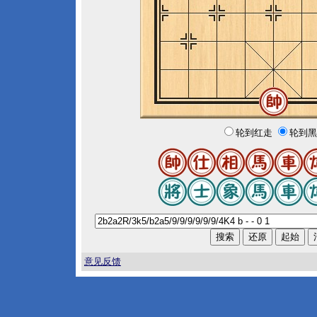
轮到红走
轮到黑
意见反馈