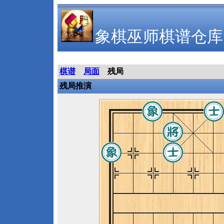
象棋巫师棋谱仓库
棋谱
局面
残局
残局推演