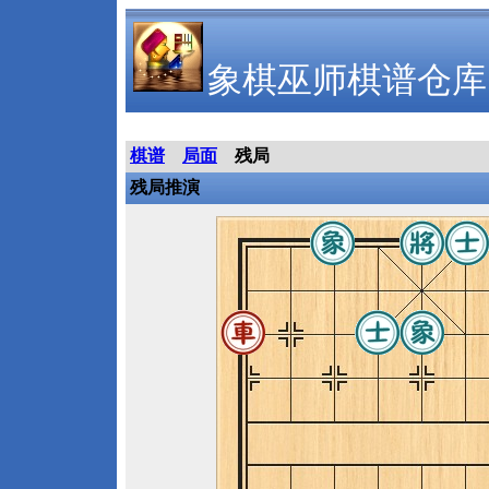
象棋巫师棋谱仓库
棋谱
局面
残局
残局推演