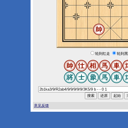
轮到红走
轮到黑
意见反馈