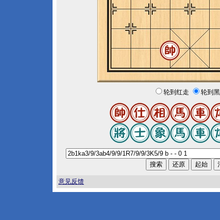
轮到红走
轮到黑
意见反馈