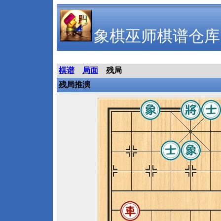
象棋巫师棋谱仓库
棋谱
局面
残局
残局推演