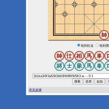
轮到红走
轮到黑
意见反馈