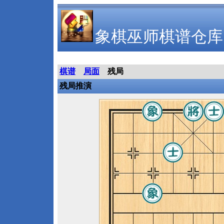
象棋巫师棋谱仓库
棋谱
局面
残局
残局推演