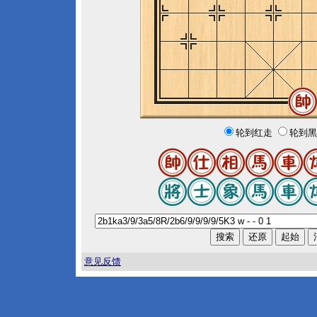
轮到红走
轮到黑
意见反馈