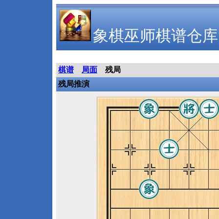
象棋巫师棋谱仓库
棋谱
局面
残局
残局推演