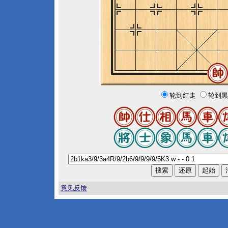
轮到红走
轮到黑
意见反馈