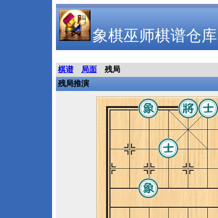
象棋巫师棋谱仓库
棋谱
局面
残局
残局推演