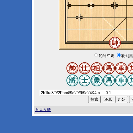
轮到红走
轮到黑
意见反馈