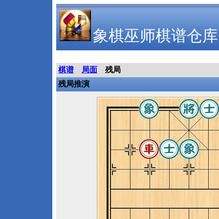
象棋巫师棋谱仓库
棋谱
局面
残局
残局推演