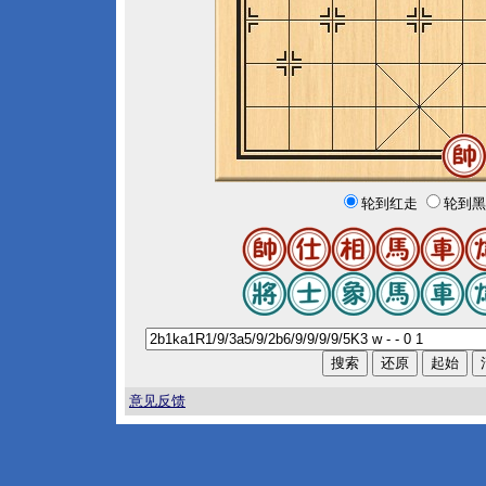
轮到红走
轮到黑
意见反馈