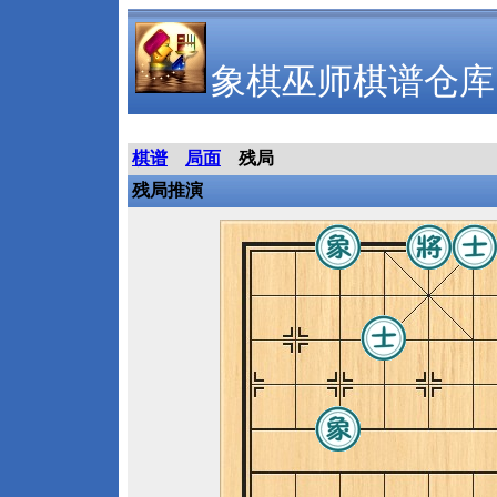
象棋巫师棋谱仓库
棋谱
局面
残局
残局推演