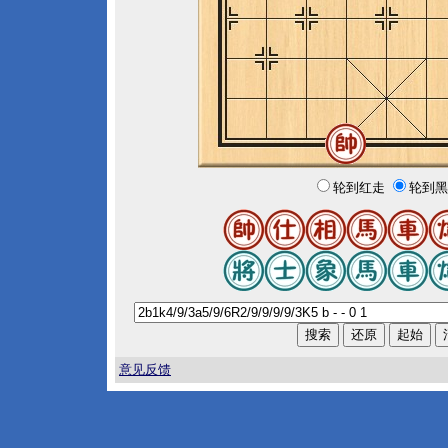
轮到红走
轮到黑
意见反馈