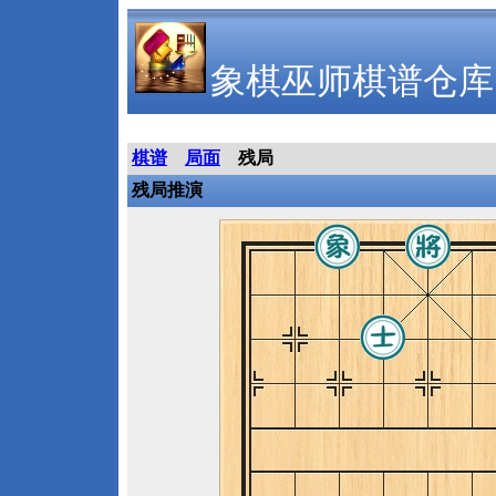
象棋巫师棋谱仓库
棋谱
局面
残局
残局推演