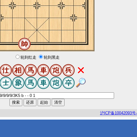
轮到红走
轮到黑走
沪
ICP
备
10042093
号