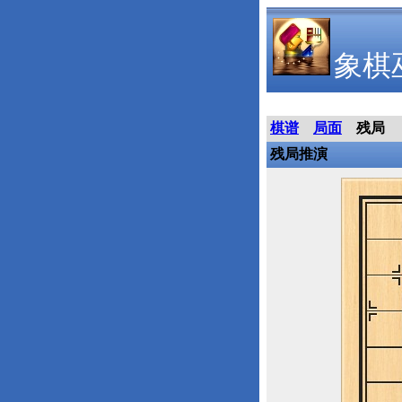
象棋
棋谱
局面
残局
残局推演