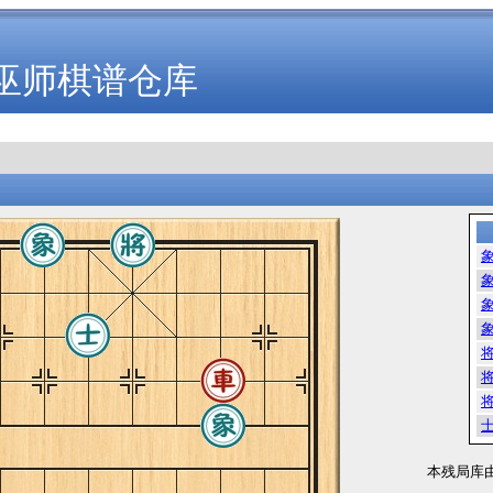
巫师棋谱仓库
本残局库