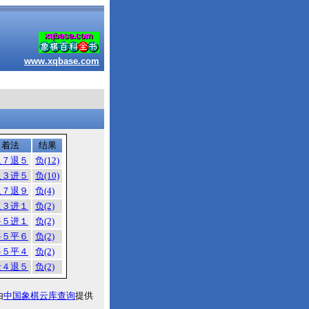
www.xqbase.com
着法
结果
象７退５
负(12)
象３进５
负(10)
象７退９
负(4)
象３进１
负(2)
将５进１
负(2)
将５平６
负(2)
将５平４
负(2)
士４退５
负(2)
由
中国象棋云库查询
提供