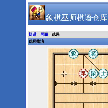
象棋巫师棋谱仓库
棋谱
局面
残局
残局推演