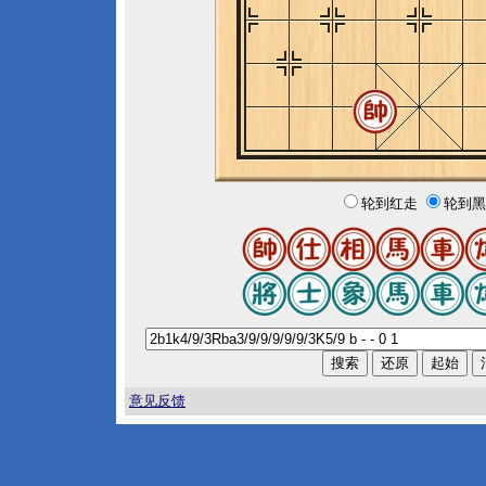
轮到红走
轮到黑
意见反馈