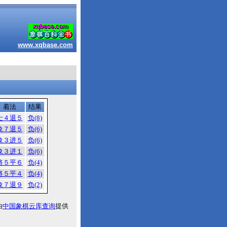
www.xqbase.com
着法
结果
士４退５
负(8)
象７退５
负(6)
象３进５
负(6)
象３进１
负(6)
将５平６
负(4)
将５平４
负(4)
象７退９
负(2)
由
中国象棋云库查询
提供