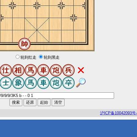
轮到红走
轮到黑走
沪
ICP
备
10042093
号