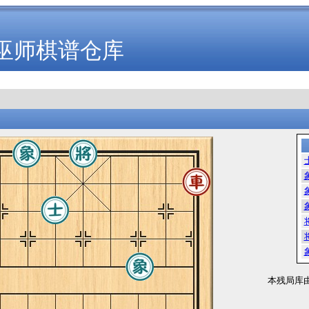
巫师棋谱仓库
本残局库