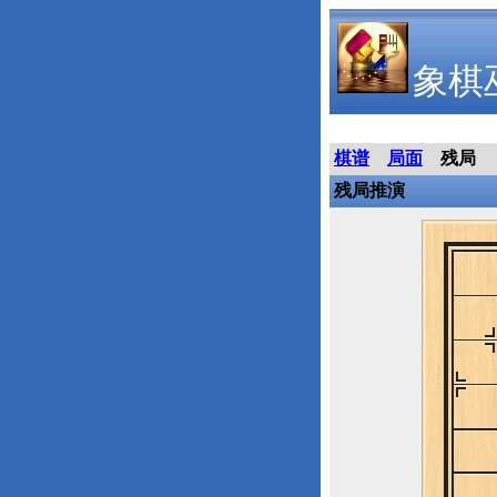
象棋
棋谱
局面
残局
残局推演