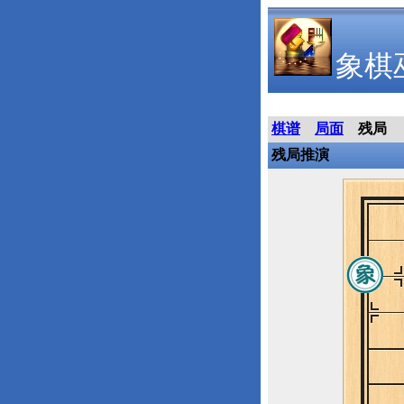
象棋
棋谱
局面
残局
残局推演