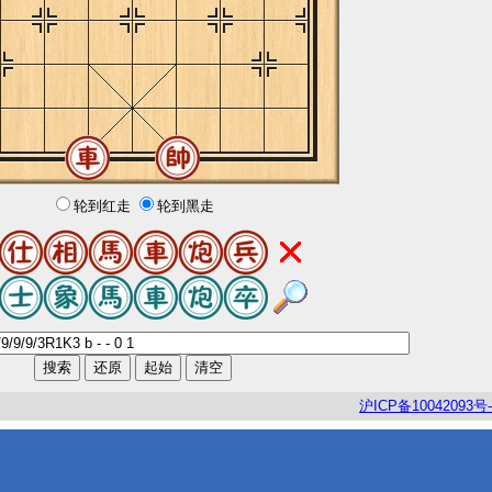
轮到红走
轮到黑走
沪
ICP
备
10042093
号