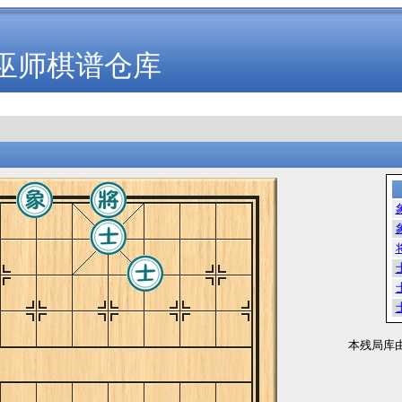
巫师棋谱仓库
本残局库