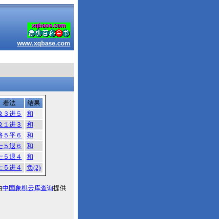
www.xqbase.com
着法
结果
象３进５
和
象１进３
和
将５平６
和
士５退６
和
士５退４
和
士５进４
负(2)
由
中国象棋云库查询
提供