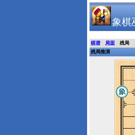
象棋
棋谱
局面
残局
残局推演