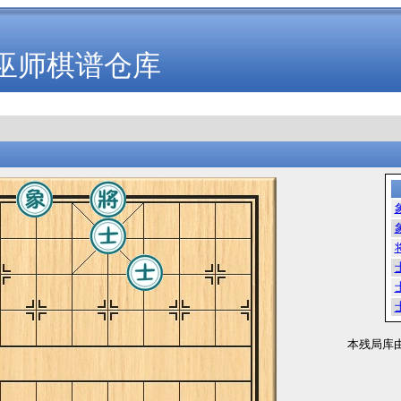
巫师棋谱仓库
本残局库