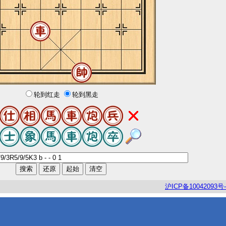
轮到红走
轮到黑走
沪
ICP
备
10042093
号