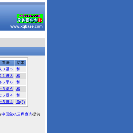
www.xqbase.com
着法
结果
象３进５
和
象１进３
和
将５平６
和
士５退６
和
士５退４
和
士５进４
负(2)
由
中国象棋云库查询
提供