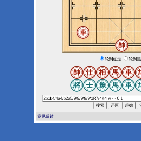
轮到红走
轮到黑
意见反馈