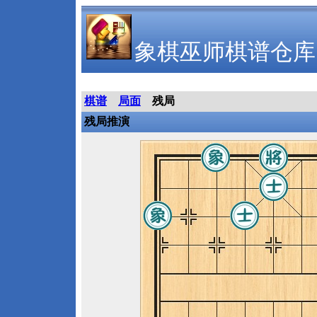
象棋巫师棋谱仓库
棋谱
局面
残局
残局推演