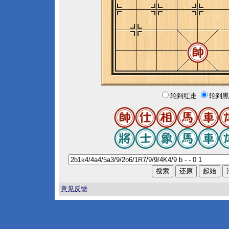
轮到红走
轮到黑
意见反馈