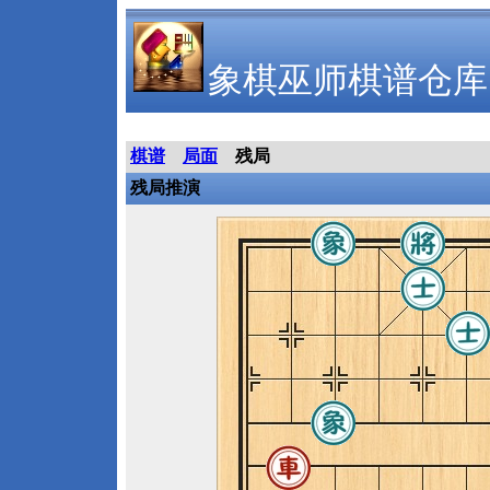
象棋巫师棋谱仓库
棋谱
局面
残局
残局推演