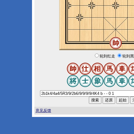
轮到红走
轮到黑
意见反馈