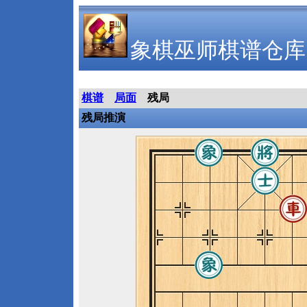
象棋巫师棋谱仓库
棋谱
局面
残局
残局推演