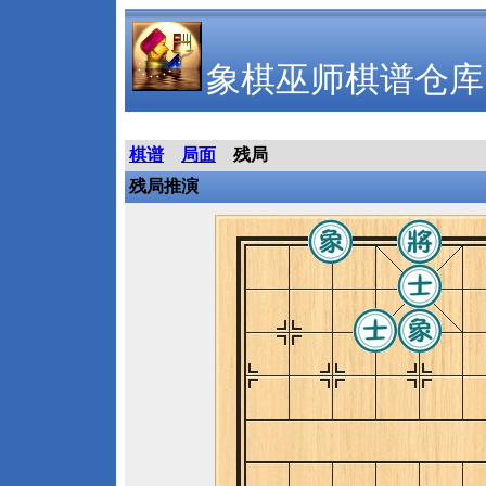
象棋巫师棋谱仓库
棋谱
局面
残局
残局推演