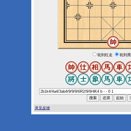
轮到红走
轮到黑
意见反馈