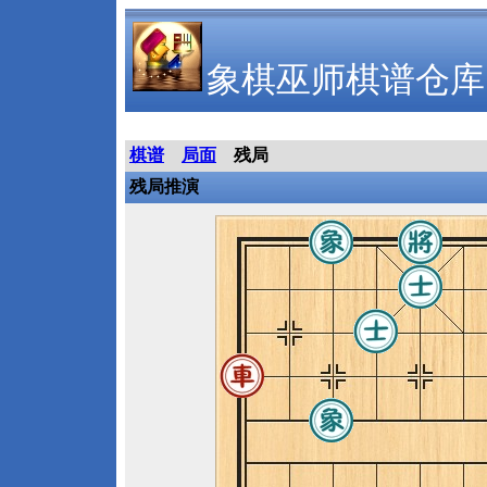
象棋巫师棋谱仓库
棋谱
局面
残局
残局推演