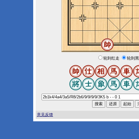
轮到红走
轮到黑
意见反馈