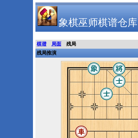
象棋巫师棋谱仓库
棋谱
局面
残局
残局推演