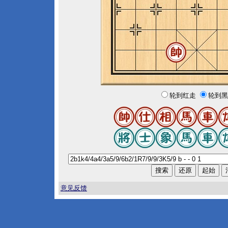
轮到红走
轮到黑
意见反馈