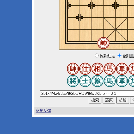
轮到红走
轮到黑
意见反馈