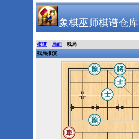
象棋巫师棋谱仓库
棋谱
局面
残局
残局推演