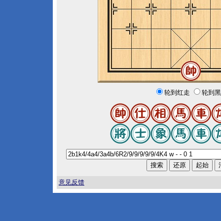
轮到红走
轮到黑
意见反馈