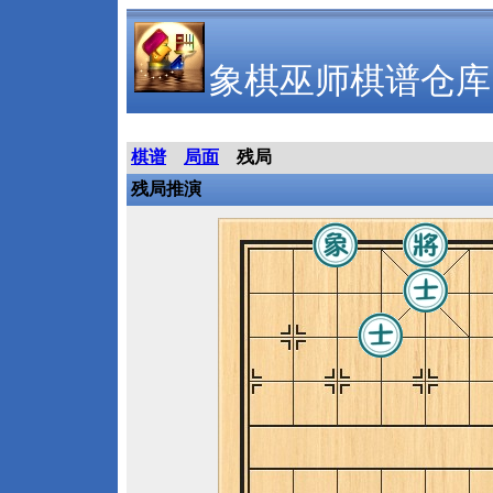
象棋巫师棋谱仓库
棋谱
局面
残局
残局推演