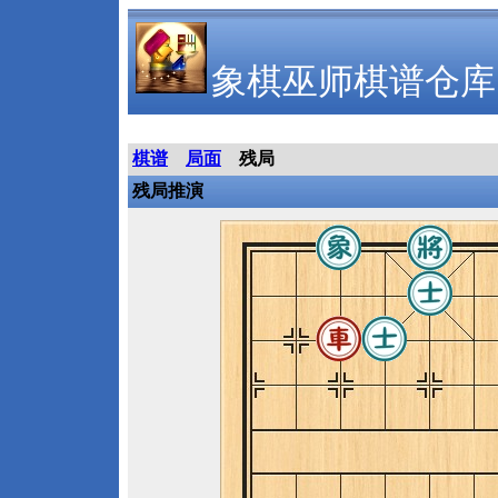
象棋巫师棋谱仓库
棋谱
局面
残局
残局推演