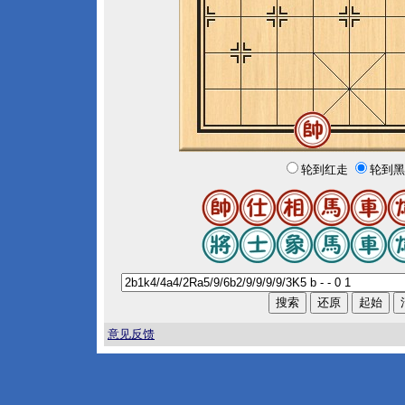
轮到红走
轮到黑
意见反馈