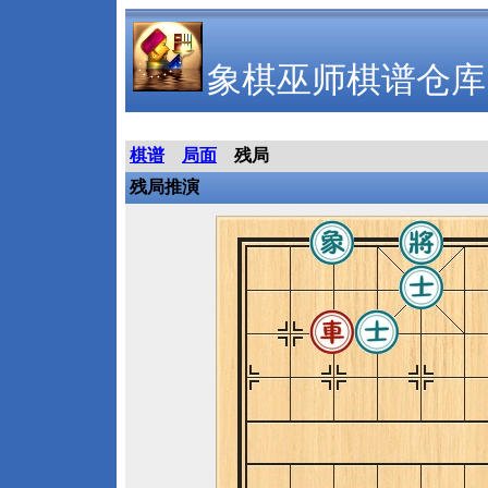
象棋巫师棋谱仓库
棋谱
局面
残局
残局推演