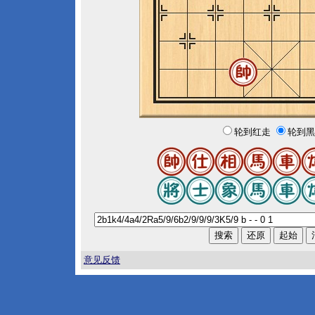
轮到红走
轮到黑
意见反馈