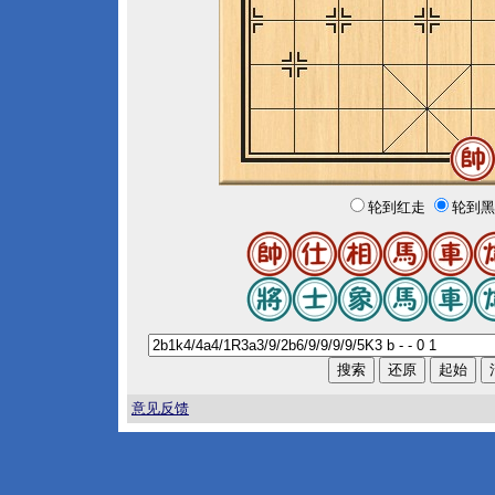
轮到红走
轮到黑
意见反馈