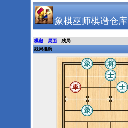
象棋巫师棋谱仓库
棋谱
局面
残局
残局推演