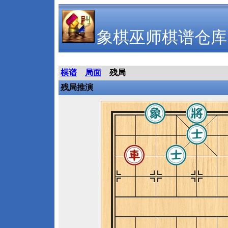
象棋巫师棋谱仓库
棋谱
局面
残局
残局推演