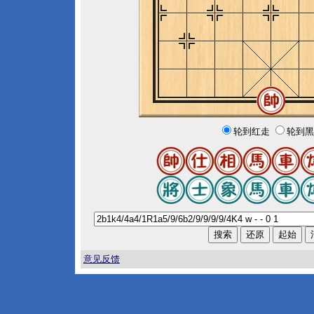
轮到红走
轮到黑
意见反馈