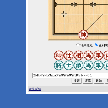
轮到红走
轮到黑
意见反馈