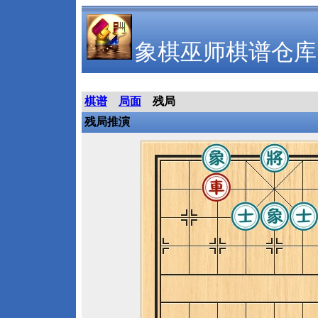
象棋巫师棋谱仓库
棋谱
局面
残局
残局推演