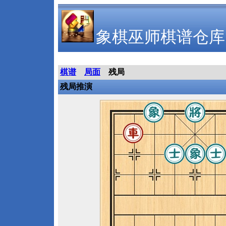
象棋巫师棋谱仓库
棋谱
局面
残局
残局推演