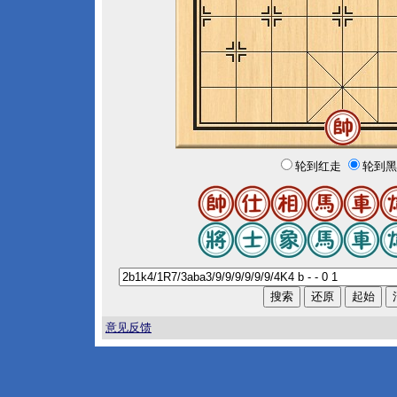
轮到红走
轮到黑
意见反馈