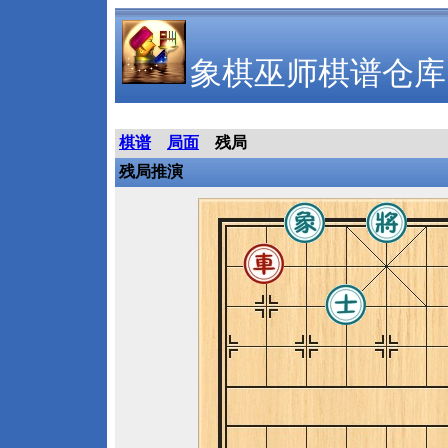
象棋巫师棋谱仓库
棋谱
局面
残局
残局推演