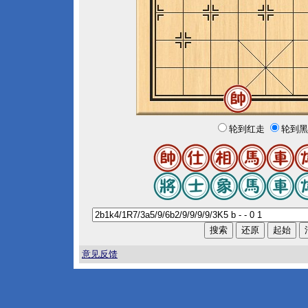
轮到红走
轮到黑
意见反馈