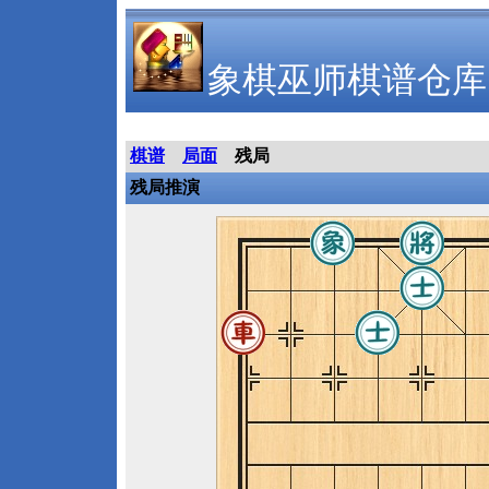
象棋巫师棋谱仓库
棋谱
局面
残局
残局推演