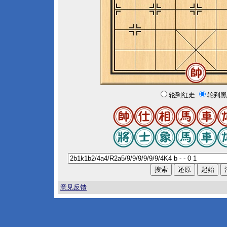
轮到红走
轮到黑
意见反馈