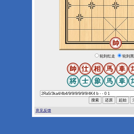
轮到红走
轮到黑
意见反馈