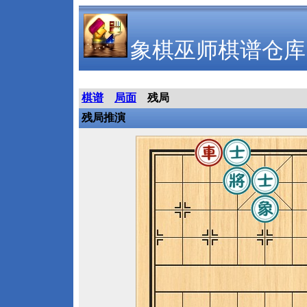
象棋巫师棋谱仓库
棋谱
局面
残局
残局推演