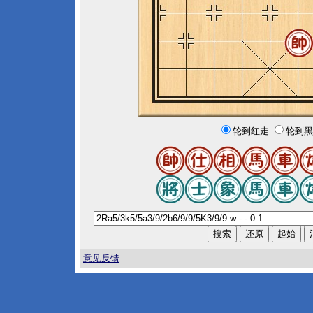
轮到红走
轮到黑
意见反馈