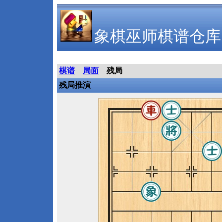
象棋巫师棋谱仓库
棋谱
局面
残局
残局推演