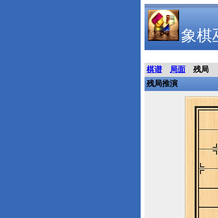
象棋
棋谱
局面
残局
残局推演