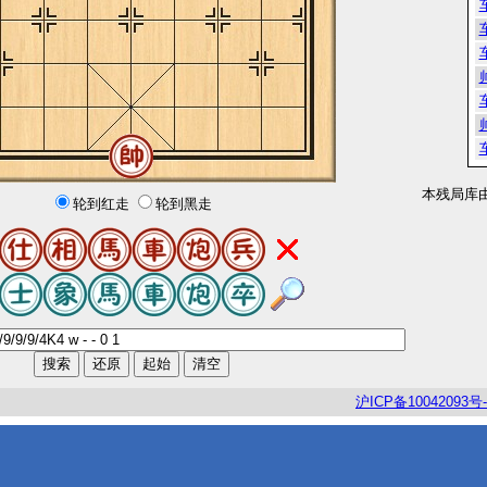
本残局库
轮到红走
轮到黑走
沪
ICP
备
10042093
号