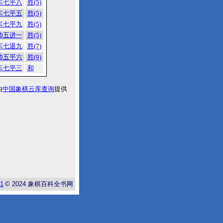
车七平八
胜(5)
车七平五
胜(5)
车七平九
胜(5)
帅五进一
胜(5)
车七退九
胜(7)
帅五平六
胜(9)
车七平三
和
由
中国象棋云库查询
提供
-1
© 2024
象棋百科全书网