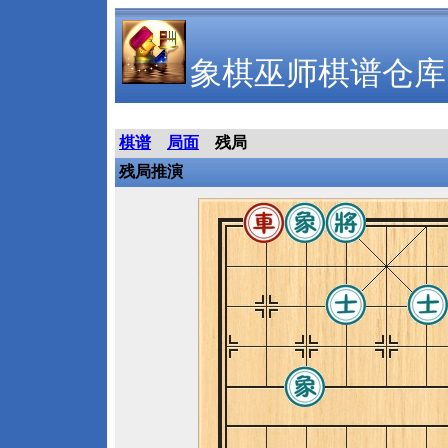
象棋巫师棋谱仓库
棋谱
局面
残局
残局推演