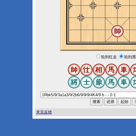
轮到红走
轮到黑
意见反馈