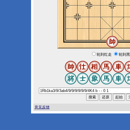
轮到红走
轮到黑
意见反馈