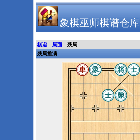
象棋巫师棋谱仓库
棋谱
局面
残局
残局推演