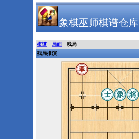
象棋巫师棋谱仓库
棋谱
局面
残局
残局推演