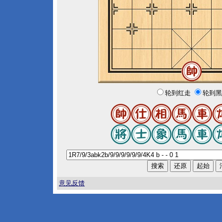
轮到红走
轮到黑
意见反馈