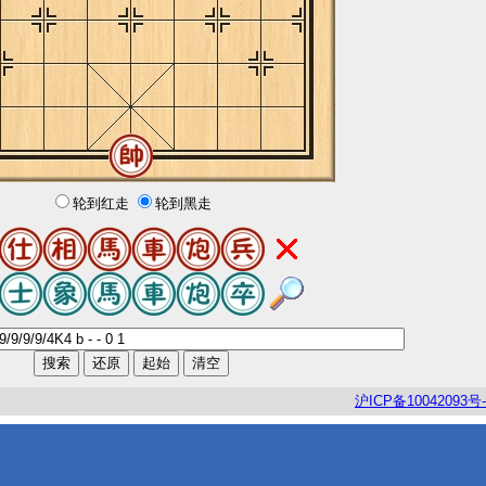
轮到红走
轮到黑走
沪
ICP
备
10042093
号