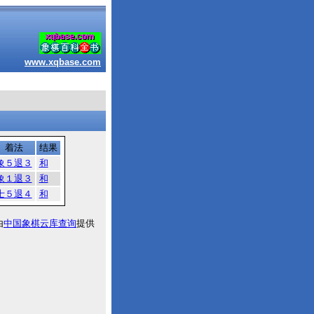
www.xqbase.com
着法
结果
象５退３
和
象１退３
和
士５退４
和
由
中国象棋云库查询
提供