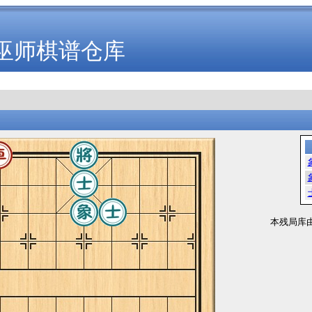
巫师棋谱仓库
本残局库