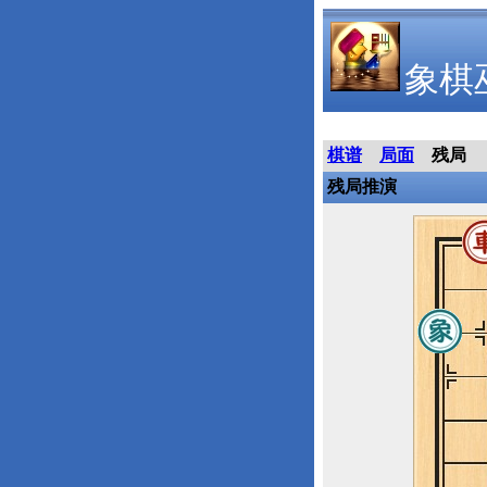
象棋
棋谱
局面
残局
残局推演