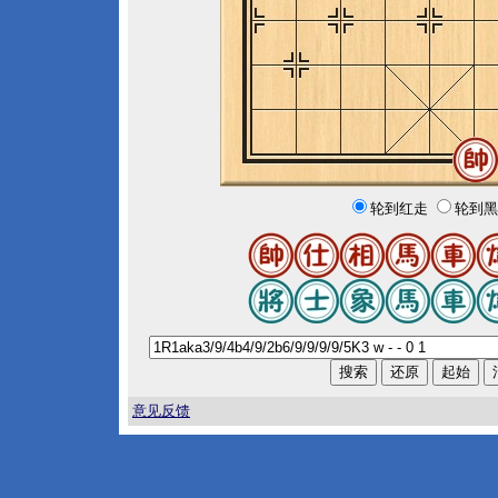
轮到红走
轮到黑
意见反馈