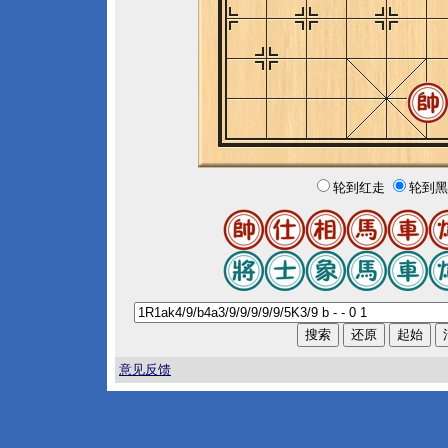
轮到红走
轮到黑
意见反馈