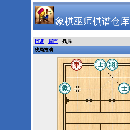
象棋巫师棋谱仓库
棋谱
局面
残局
残局推演