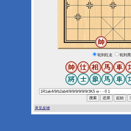
轮到红走
轮到黑
意见反馈