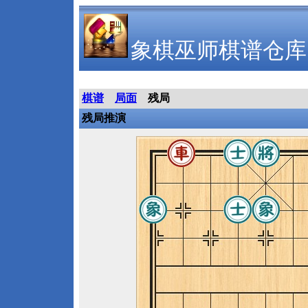
象棋巫师棋谱仓库
棋谱
局面
残局
残局推演