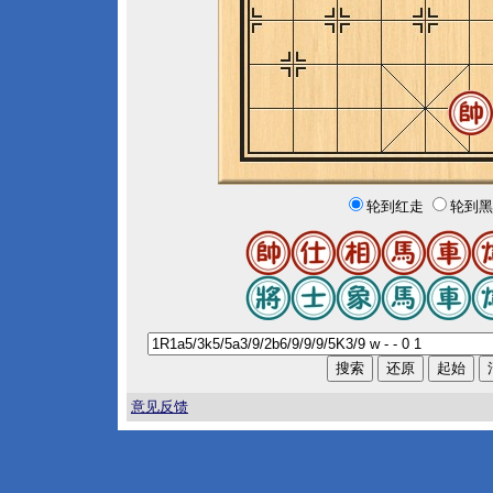
轮到红走
轮到黑
意见反馈