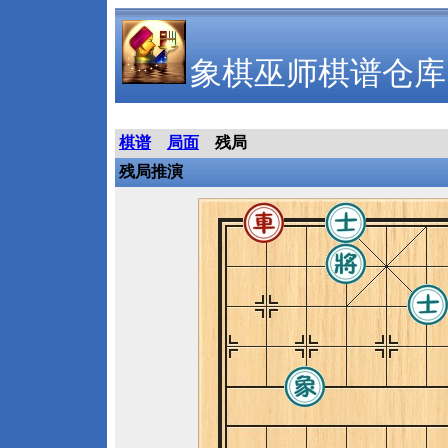
象棋巫师棋谱仓库
棋谱
局面
残局
残局推演