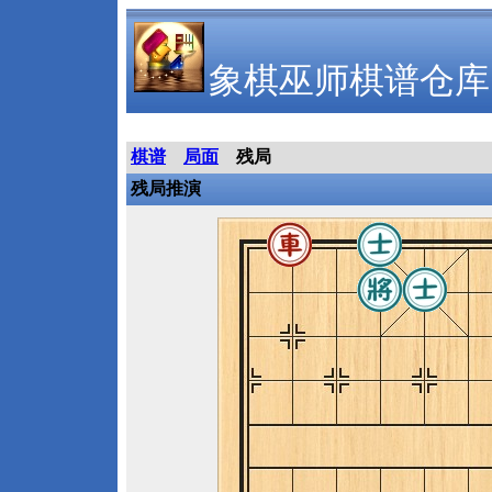
象棋巫师棋谱仓库
棋谱
局面
残局
残局推演