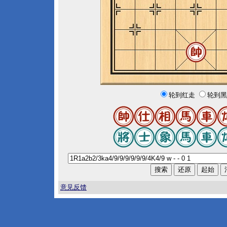
轮到红走
轮到黑
意见反馈