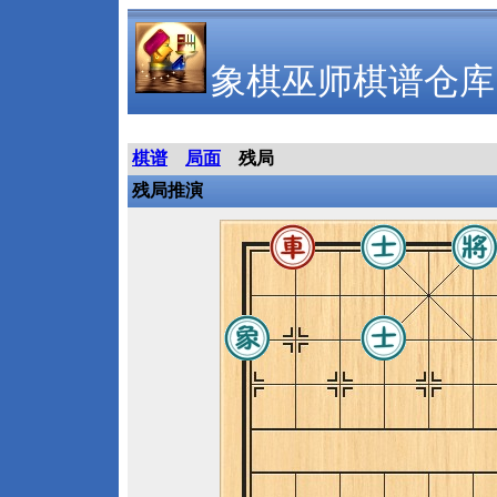
象棋巫师棋谱仓库
棋谱
局面
残局
残局推演