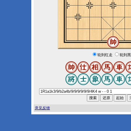
轮到红走
轮到黑
意见反馈