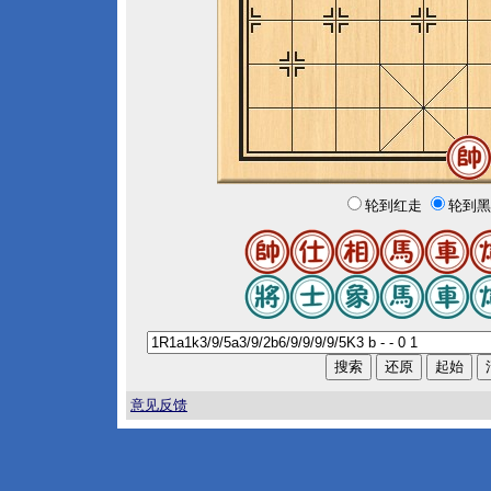
轮到红走
轮到黑
意见反馈