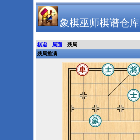
象棋巫师棋谱仓库
棋谱
局面
残局
残局推演