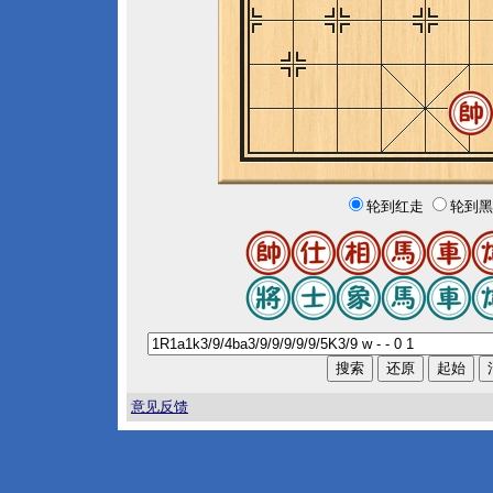
轮到红走
轮到黑
意见反馈