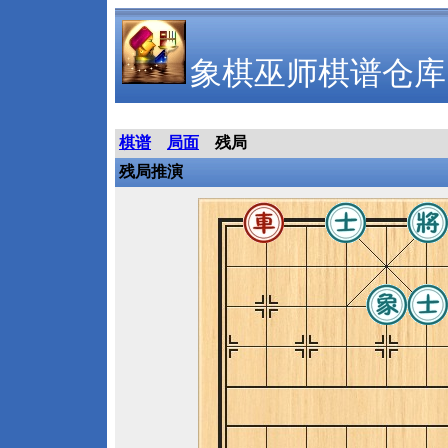
象棋巫师棋谱仓库
棋谱
局面
残局
残局推演