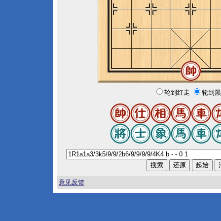
轮到红走
轮到黑
意见反馈