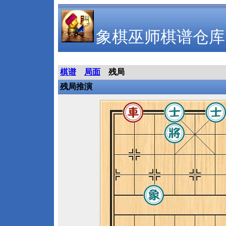
象棋巫师棋谱仓库
棋谱
局面
残局
残局推演