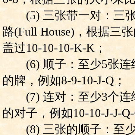
(5)
三张带一对：三
路
(Full House)
，根据三张
盖过
10-10-10-K-K
；
(6)
顺子：至少
5
张连
的牌，例如
8-9-10-J-Q
；
(7)
连对：至少
3
个连
的对子，例如
10-10-J-J-Q
(8)
三张的顺子：至