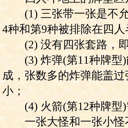
(1)
三张带一张是不
4
种和第
9
种被排除在四人
(2)
没有四张套路，
(3)
炸弹
(
第
11
种牌型
)
成，张数多的炸弹能盖过
小；
(4)
火箭
(
第
12
种牌型
)
一张大怪和一张小怪不