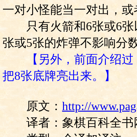
一对小怪能当一对出，或
只有火箭和
6
张或
6
张
张或
5
张的炸弹不影响分
【另外，前面介绍过
把8张底牌亮出来。】
原文：
http://www.pag
译者：象棋百科全书