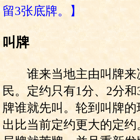
留
3
张底牌。】
叫牌
谁来当地主由叫牌来决
民。定约只有
1
分、
2
分和
牌谁就先叫。轮到叫牌的
出比当前定约更大的定约