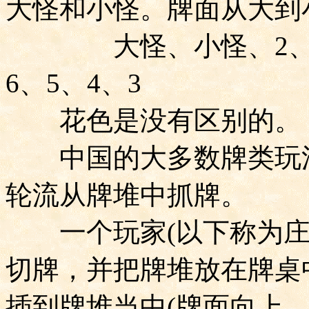
大怪和小怪。牌面从大到
大怪、小怪、
2
6
、
5
、
4
、
3
花色是没有区别的。
中国的大多数牌类玩法
轮流从牌堆中抓牌。
一个玩家
(
以下称为
切牌，并把牌堆放在牌桌
插到牌堆当中
(
牌面向上