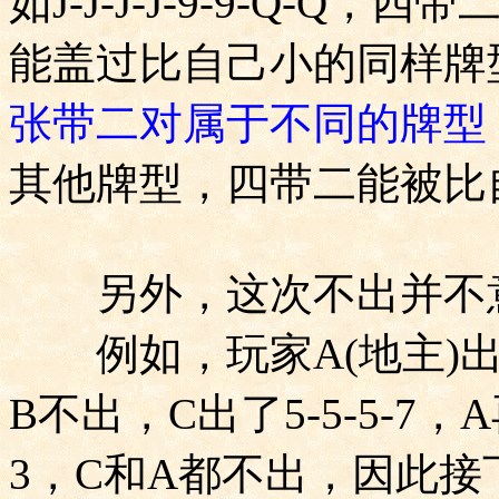
如
J-J-J-J-9-9-Q-Q
，四带
能盖过比自己小的同样牌
张带二对属于不同的牌型
其他牌型，四带二能被比
另外，这次不出并不意
例如，玩家
A(
地主
)
B
不出，
C
出了
5-5-5-7
，
A
3
，
C
和
A
都不出，因此接