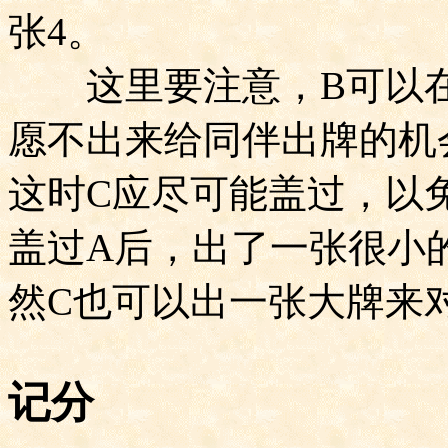
张
4
。
这里要注意，
B
可以
愿不出来给同伴出牌的机
这时
C
应尽可能盖过，以
盖过
A
后，出了一张很小
然
C
也可以出一张大牌来
记分