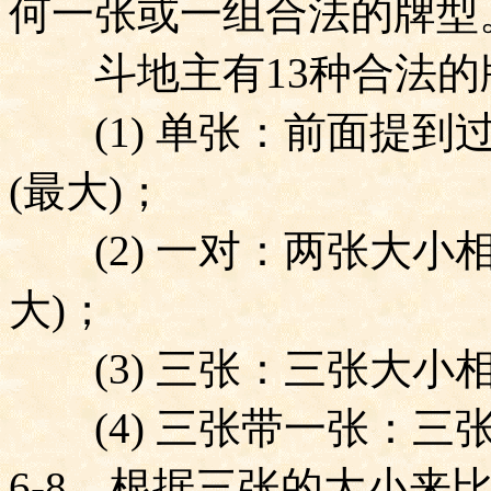
何一张或一组合法的牌型
斗地主有
13
种合法的
(1)
单张：前面提到
(
最大
)
；
(2)
一对：两张大小
大
)
；
(3)
三张：三张大小
(4)
三张带一张：三
6-8
，根据三张的大小来